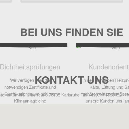
BEI UNS FINDEN SIE
Dichtheitsprüfungen
Kundenorient
KONTAKT UNS
Wir verfügen über die
In den Bereichen Heizun
notwendigen Zertifikate und
Kälte, Lüftung und Sa
Qualifikationen um bei Ihrer
gehören wir zu den Beste
tems GmbH, Unterreut 6 76135 Karlsruhe,Tel: +49(0)17679015211 
Klimaanlage eine
unsere Kunden uns lang
Dichtheitsprüfung vorzunehmen.
vertrauen.