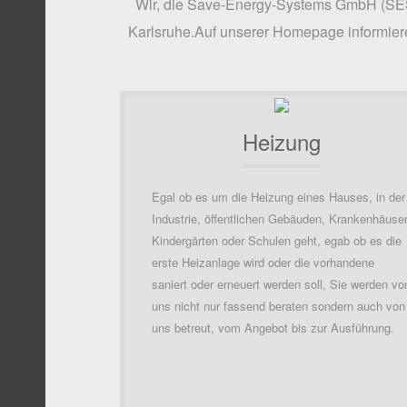
Wir, die Save-Energy-Systems GmbH (SES)
Karlsruhe.Auf unserer Homepage informiere
Heizung
Egal ob es um die Heizung eines Hauses, in der
Industrie, öffentlichen Gebäuden, Krankenhäuser
Kindergärten oder Schulen geht, egab ob es die
erste Heizanlage wird oder die vorhandene
saniert oder erneuert werden soll, Sie werden vo
uns nicht nur fassend beraten sondern auch von
uns betreut, vom Angebot bis zur Ausführung.